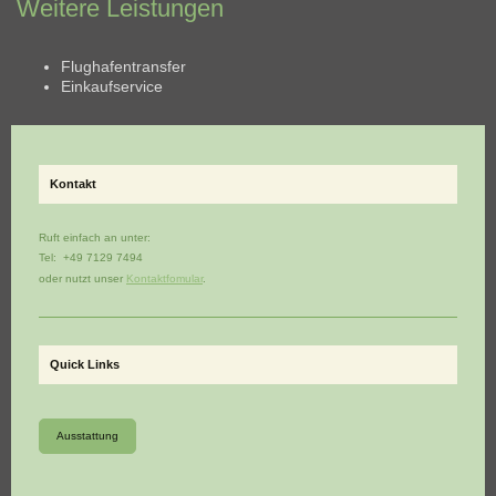
Weitere Leistungen
Flughafentransfer
Einkaufservice
Kontakt
Ruft einfach an unter:
Tel: +49 7129 7494
oder nutzt unser
Kontaktfomular
.
Quick Links
Ausstattung